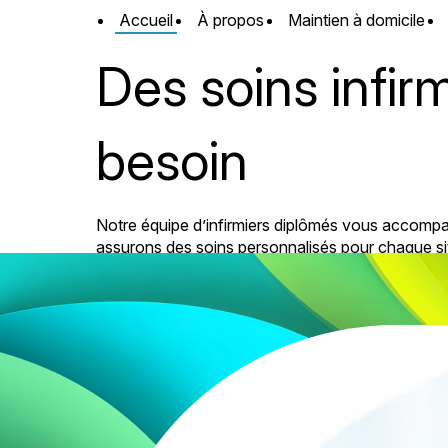
Panneau de gestion des cookies
Accueil
À propos
Maintien à domicile
Des soins infir
besoin
Notre équipe d’infirmiers diplômés vous accompa
assurons des soins personnalisés pour chaque sit
Je souhaite être rappelé
Je so