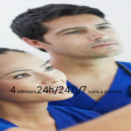
4
24h/24
7j/7
infirmiers
soins à domicile