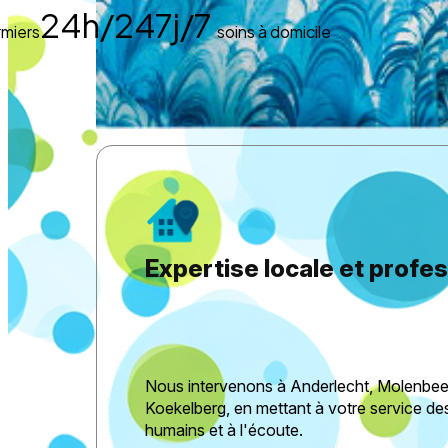
24h/24
7j/7
irmiers
soins à domicile
Expertise locale et profe
Nous intervenons à Anderlecht, Molenbee
Koekelberg, en mettant à votre service des 
humains et à l'écoute.