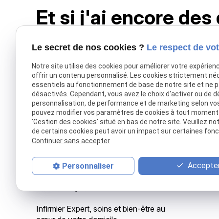
Et si j'ai encore des
Le secret de nos cookies ?
Le respect de vot
Pour toutes questions concernant cette politique de
Notre site utilise des cookies pour améliorer votre expérien
offrir un contenu personnalisé. Les cookies strictement né
Avenue de la Basilique 377 Boîte 3
essentiels au fonctionnement de base de notre site et ne 
1081 KOEKELBERG
désactivés. Cependant, vous avez le choix d'activer ou de d
personnalisation, de performance et de marketing selon vo
Je prends contact
Je prends co
pouvez modifier vos paramètres de cookies à tout moment en
'Gestion des cookies' situé en bas de notre site. Veuillez no
de certains cookies peut avoir un impact sur certaines fonct
Continuer sans accepter
Accepter
Personnaliser
Infirmier Expert, soins et bien-être au