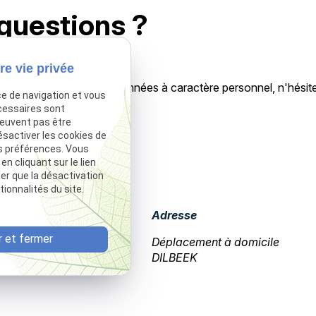
 questions ?
re vie privée
 confidentialité ou vos données à caractère personnel, n'hésite
ce de navigation et vous
cessaires sont
peuvent pas être
ésactiver les cookies de
s préférences. Vous
ntact
 cliquant sur le lien
ter que la désactivation
ionnalités du site.
Téléphone
Adresse
 et fermer
02 775 26 25
Déplacement à domicile
DILBEEK