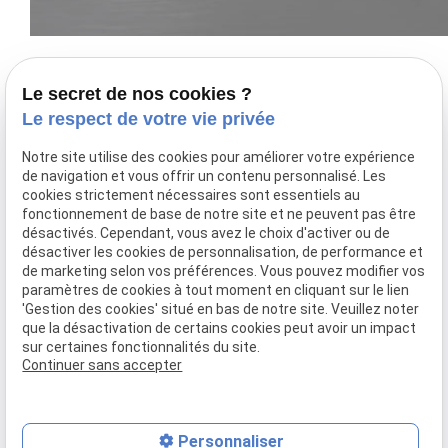
Téléphone
Adresse
Le secret de nos cookies ?
Le respect de votre vie privée
02 775 26 25
Déplacement
à domicile
Notre site utilise des cookies pour améliorer votre expérience
DILBEEK
de navigation et vous offrir un contenu personnalisé. Les
cookies strictement nécessaires sont essentiels au
Infirmier
fonctionnement de base de notre site et ne peuvent pas être
Expert, soins
désactivés. Cependant, vous avez le choix d'activer ou de
et bien-être au
désactiver les cookies de personnalisation, de performance et
cœur de votre
de marketing selon vos préférences. Vous pouvez modifier vos
paramètres de cookies à tout moment en cliquant sur le lien
domicile
'Gestion des cookies' situé en bas de notre site. Veuillez noter
que la désactivation de certains cookies peut avoir un impact
Horaires
sur certaines fonctionnalités du site.
Continuer sans accepter
24h/24 - 7j/7
Mentions légales
Politique de confidentialité
Gestion des cookies
Plan du site
Personnaliser