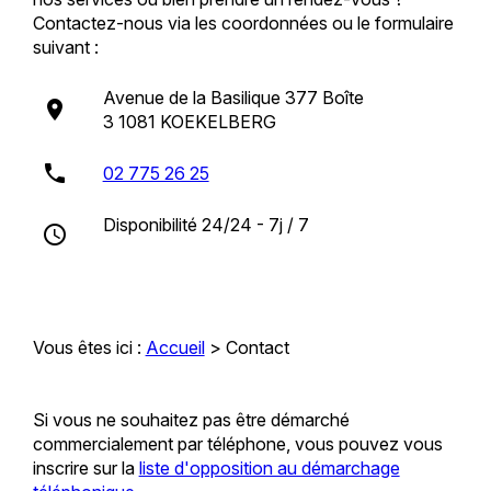
Contactez-nous via les coordonnées ou le formulaire
suivant :
Avenue de la Basilique 377 Boîte
place
3
1081 KOEKELBERG
phone
02 775 26 25
Disponibilité 24/24 - 7j / 7
access_time
Vous êtes ici :
Accueil
> Contact
Si vous ne souhaitez pas être démarché
commercialement par téléphone, vous pouvez vous
inscrire sur la
liste d'opposition au démarchage