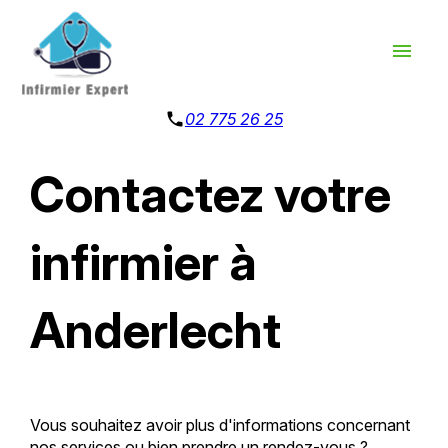
Panneau de gestion des cookies
menu
phone
02 775 26 25
Contactez votre
infirmier à
Anderlecht
Vous souhaitez avoir plus d'informations concernant
nos services ou bien prendre un rendez-vous ?