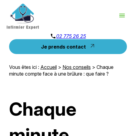
Panneau de gestion des cookies
menu
phone
02 775 26 25
Je prends contact
Vous êtes ici :
Accueil
>
Nos conseils
> Chaque
minute compte face à une brûlure : que faire ?
Chaque
minute