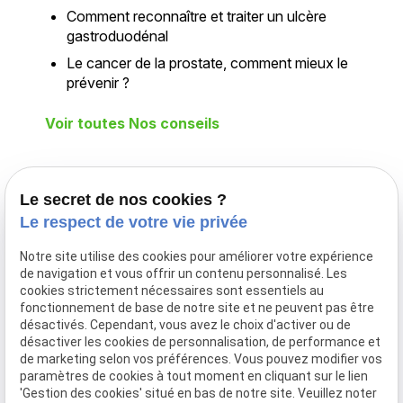
Comment reconnaître et traiter un ulcère
gastroduodénal
Le cancer de la prostate, comment mieux le
prévenir ?
Voir toutes Nos conseils
Téléphone
Adresse
Le secret de nos cookies ?
Le respect de votre vie privée
02 775 26 25
Déplacement
à domicile
Notre site utilise des cookies pour améliorer votre expérience
DILBEEK
de navigation et vous offrir un contenu personnalisé. Les
cookies strictement nécessaires sont essentiels au
Infirmier
fonctionnement de base de notre site et ne peuvent pas être
Expert, soins
désactivés. Cependant, vous avez le choix d'activer ou de
et bien-être au
désactiver les cookies de personnalisation, de performance et
cœur de votre
de marketing selon vos préférences. Vous pouvez modifier vos
paramètres de cookies à tout moment en cliquant sur le lien
domicile
'Gestion des cookies' situé en bas de notre site. Veuillez noter