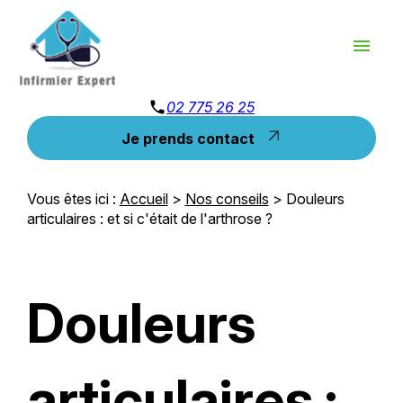
Panneau de gestion des cookies
menu
phone
02 775 26 25
Je prends contact
Vous êtes ici :
Accueil
>
Nos conseils
> Douleurs
articulaires : et si c'était de l'arthrose ?
Douleurs
articulaires :