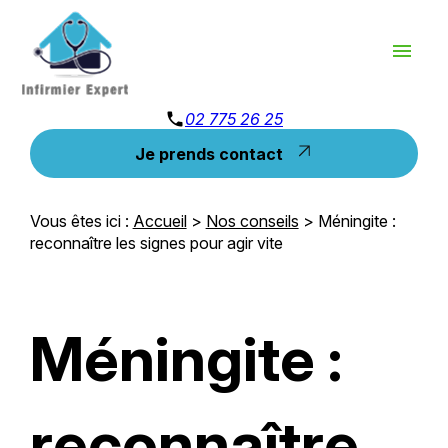
Panneau de gestion des cookies
menu
phone
02 775 26 25
Je prends contact
Vous êtes ici :
Accueil
>
Nos conseils
> Méningite :
reconnaître les signes pour agir vite
Méningite :
reconnaître