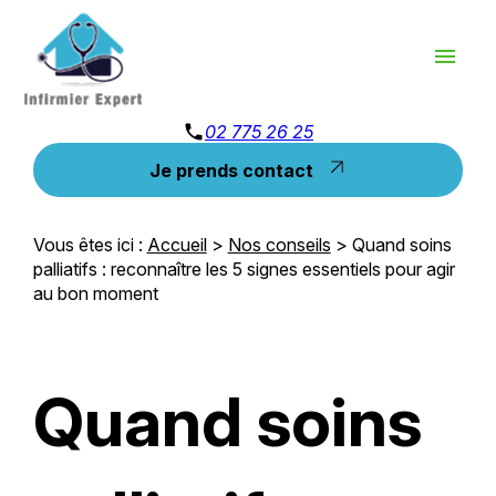
Panneau de gestion des cookies
menu
phone
02 775 26 25
Je prends contact
Vous êtes ici :
Accueil
>
Nos conseils
> Quand soins
palliatifs : reconnaître les 5 signes essentiels pour agir
au bon moment
Quand soins