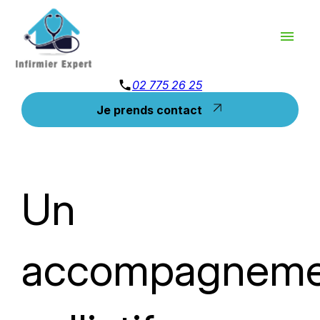
Panneau de gestion des cookies
menu
phone
02 775 26 25
Je prends contact
Un
accompagneme