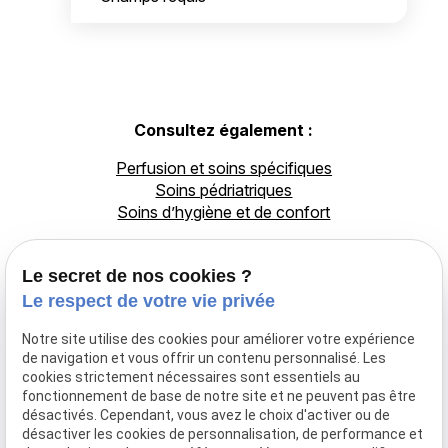
Consultez également :
Perfusion et soins spécifiques
Soins pédriatriques
Soins d’hygiène et de confort
Téléphone
Adresse
Le secret de nos cookies ?
Le respect de votre vie privée
02 775 26 25
Déplacement
à domicile
Notre site utilise des cookies pour améliorer votre expérience
DILBEEK
de navigation et vous offrir un contenu personnalisé. Les
cookies strictement nécessaires sont essentiels au
Infirmier
fonctionnement de base de notre site et ne peuvent pas être
Expert, soins
désactivés. Cependant, vous avez le choix d'activer ou de
et bien-être au
désactiver les cookies de personnalisation, de performance et