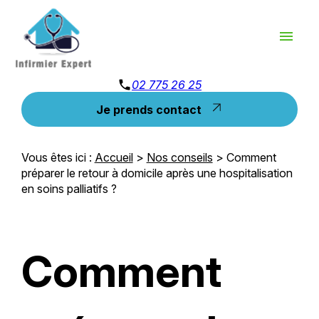
Panneau de gestion des cookies
menu
phone
02 775 26 25
Je prends contact
Vous êtes ici :
Accueil
>
Nos conseils
> Comment
préparer le retour à domicile après une hospitalisation
en soins palliatifs ?
Comment