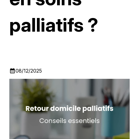
palliatifs ?
calendar_month
08/12/2025