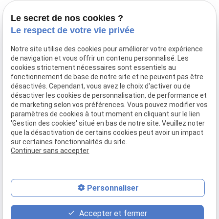
Téléphone
Adresse
Le secret de nos cookies ?
Le respect de votre vie privée
02 775 26 25
Déplacement
à domicile
Notre site utilise des cookies pour améliorer votre expérience
DILBEEK
de navigation et vous offrir un contenu personnalisé. Les
cookies strictement nécessaires sont essentiels au
Infirmier
fonctionnement de base de notre site et ne peuvent pas être
Expert, soins
désactivés. Cependant, vous avez le choix d'activer ou de
et bien-être au
désactiver les cookies de personnalisation, de performance et
cœur de votre
de marketing selon vos préférences. Vous pouvez modifier vos
paramètres de cookies à tout moment en cliquant sur le lien
domicile
'Gestion des cookies' situé en bas de notre site. Veuillez noter
que la désactivation de certains cookies peut avoir un impact
Horaires
sur certaines fonctionnalités du site.
Continuer sans accepter
24h/24 - 7j/7
Mentions légales
Politique de confidentialité
Gestion des cookies
Plan du site
Personnaliser
contact_page
phone
Accepter et fermer