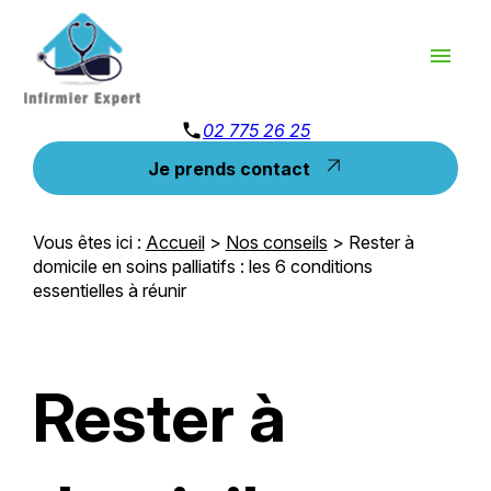
Panneau de gestion des cookies
menu
phone
02 775 26 25
Je prends contact
Vous êtes ici :
Accueil
>
Nos conseils
> Rester à
domicile en soins palliatifs : les 6 conditions
essentielles à réunir
Rester à