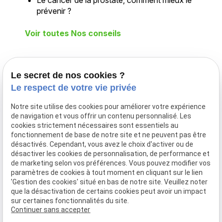
prévenir ?
Voir toutes Nos conseils
Téléphone
Adresse
Le secret de nos cookies ?
Le respect de votre vie privée
02 775 26 25
Déplacement
à domicile
Notre site utilise des cookies pour améliorer votre expérience
DILBEEK
de navigation et vous offrir un contenu personnalisé. Les
cookies strictement nécessaires sont essentiels au
Infirmier
fonctionnement de base de notre site et ne peuvent pas être
Expert, soins
désactivés. Cependant, vous avez le choix d'activer ou de
et bien-être au
désactiver les cookies de personnalisation, de performance et
cœur de votre
de marketing selon vos préférences. Vous pouvez modifier vos
paramètres de cookies à tout moment en cliquant sur le lien
domicile
'Gestion des cookies' situé en bas de notre site. Veuillez noter
que la désactivation de certains cookies peut avoir un impact
Horaires
sur certaines fonctionnalités du site.
Continuer sans accepter
24h/24 - 7j/7