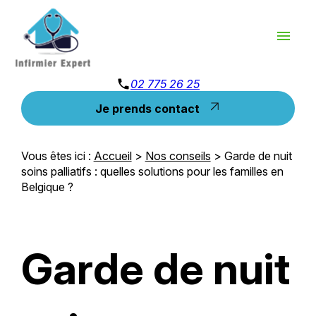
Panneau de gestion des cookies
menu
phone
02 775 26 25
Je prends contact
Vous êtes ici :
Accueil
>
Nos conseils
> Garde de nuit
soins palliatifs : quelles solutions pour les familles en
Belgique ?
Garde de nuit