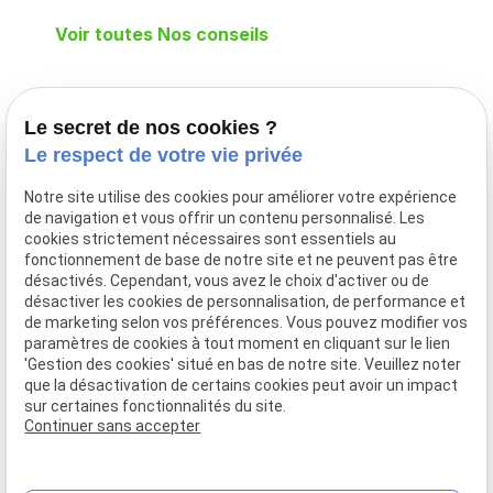
Voir toutes Nos conseils
Téléphone
Adresse
Le secret de nos cookies ?
Le respect de votre vie privée
02 775 26 25
Déplacement
à domicile
Notre site utilise des cookies pour améliorer votre expérience
DILBEEK
de navigation et vous offrir un contenu personnalisé. Les
cookies strictement nécessaires sont essentiels au
Infirmier
fonctionnement de base de notre site et ne peuvent pas être
Expert, soins
désactivés. Cependant, vous avez le choix d'activer ou de
et bien-être au
désactiver les cookies de personnalisation, de performance et
cœur de votre
de marketing selon vos préférences. Vous pouvez modifier vos
paramètres de cookies à tout moment en cliquant sur le lien
domicile
'Gestion des cookies' situé en bas de notre site. Veuillez noter
que la désactivation de certains cookies peut avoir un impact
Horaires
sur certaines fonctionnalités du site.
Continuer sans accepter
24h/24 - 7j/7
Mentions légales
Politique de confidentialité
Gestion des cookies
Plan du site