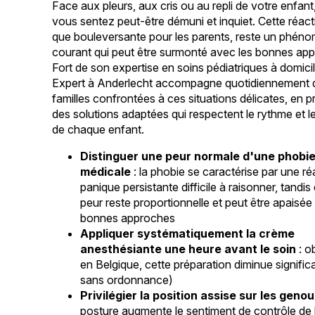
Face aux pleurs, aux cris ou au repli de votre enfan
vous sentez peut-être démuni et inquiet. Cette réact
que bouleversante pour les parents, reste un phén
courant qui peut être surmonté avec les bonnes ap
Fort de son expertise en soins pédiatriques à domicile
Expert à Anderlecht accompagne quotidiennement 
familles confrontées à ces situations délicates, en 
des solutions adaptées qui respectent le rythme et l
de chaque enfant.
Distinguer une peur normale d'une phobi
médicale
: la phobie se caractérise par une ré
panique persistante difficile à raisonner, tandi
peur reste proportionnelle et peut être apaisée
bonnes approches
Appliquer systématiquement la crème
anesthésiante une heure avant le soin
: o
en Belgique, cette préparation diminue signific
sans ordonnance)
Privilégier la position assise sur les geno
posture augmente le sentiment de contrôle de l