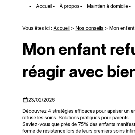
Panneau de gestion des cookies
Accueil
À propos
Maintien à domicile
Vous êtes ici :
Accueil
>
Nos conseils
> Mon enfant r
Mon enfant refu
réagir avec bie
calendar_month
23/02/2026
Découvrez 4 stratégies efficaces pour apaiser un en
refuse les soins. Solutions pratiques pour parents
Saviez-vous que près de 75% des enfants manifes
forme de résistance lors de leurs premiers soins infir