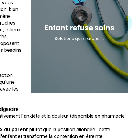
t, vous
ion, bien
omène
proches.
, Infirmier
des
proposant
es besoins
e
action
s qu'une
 avec les
bligatoire
ativement l'anxiété et la douleur (disponible en pharmacie
ux du parent
plutôt que la position allongée : cette
'enfant et transforme la contention en étreinte