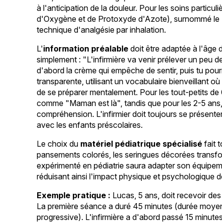
à l'anticipation de la douleur. Pour les soins part
d'Oxygène et de Protoxyde d'Azote), surnommé le "
technique d'analgésie par inhalation.
L'
information préalable
doit être adaptée à l'âge 
simplement : "L'infirmière va venir prélever un peu 
d'abord la crème qui empêche de sentir, puis tu pou
transparente, utilisant un vocabulaire bienveillant où
de se préparer mentalement. Pour les tout-petits de 
comme "Maman est là", tandis que pour les 2-5 ans
compréhension. L'infirmier doit toujours se présent
avec les enfants préscolaires.
Le choix du
matériel pédiatrique spécialisé
fait t
pansements colorés, les seringues décorées transform
expérimenté en pédiatrie saura adapter son équipemen
réduisant ainsi l'impact physique et psychologique de
Exemple pratique :
Lucas, 5 ans, doit recevoir de
La première séance a duré 45 minutes (durée moye
progressive). L'infirmière a d'abord passé 15 minut