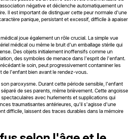
e association négative et déclenche automatiquement un
ire. Il est important de distinguer cette peur normale d'une
aractère panique, persistant et excessif, difficile à apaiser
 médical joue également un rôle crucial. La simple vue
ériel médical ou même le bruit d'un emballage stérile qui
tense. Des objets initialement inoffensifs comme un
ation, des symboles de menace dans l'esprit de l'enfant.
 précédant le soin, peut progressivement contaminer les
it de l'enfant bien avant le rendez-vous.
t son paroxysme. Durant cette période sensible, l'enfant
re séparé de ses parents, même brièvement. Cette angoisse
es spectaculaires avec hurlements et supplications qui
ces traumatisantes antérieures, qu'il s'agisse d'une
nt difficile, laissent des traces durables dans la mémoire
us selon l'âge et le