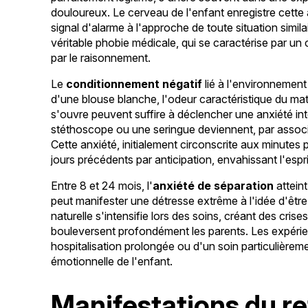
douloureux. Le cerveau de l'enfant enregistre cett
signal d'alarme à l'approche de toute situation simila
véritable phobie médicale, qui se caractérise par un c
par le raisonnement.
Le
conditionnement négatif
lié à l'environnement
d'une blouse blanche, l'odeur caractéristique du mat
s'ouvre peuvent suffire à déclencher une anxiété in
stéthoscope ou une seringue deviennent, par associ
Cette anxiété, initialement circonscrite aux minutes
jours précédents par anticipation, envahissant l'espr
Entre 8 et 24 mois, l'
anxiété de séparation
attein
peut manifester une détresse extrême à l'idée d'êt
naturelle s'intensifie lors des soins, créant des cris
bouleversent profondément les parents. Les expérien
hospitalisation prolongée ou d'un soin particulièreme
émotionnelle de l'enfant.
Manifestations du ref