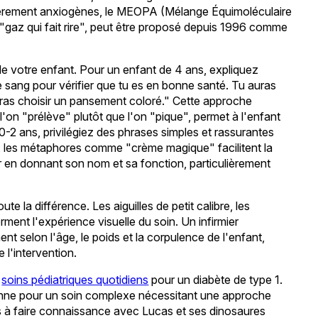
iculièrement anxiogènes, le MEOPA (Mélange Équimoléculaire
gaz qui fait rire", peut être proposé depuis 1996 comme
de votre enfant. Pour un enfant de 4 ans, expliquez
de sang pour vérifier que tu es en bonne santé. Tu auras
rras choisir un pansement coloré." Cette approche
 l'on "prélève" plutôt que l'on "pique", permet à l'enfant
0-2 ans, privilégiez des phrases simples et rassurantes
, les métaphores comme "crème magique" facilitent la
er en donnant son nom et sa fonction, particulièrement
oute la différence. Les aiguilles de petit calibre, les
ent l'expérience visuelle du soin. Un infirmier
t selon l'âge, le poids et la corpulence de l'enfant,
 l'intervention.
s
soins pédiatriques quotidiens
pour un diabète de type 1.
nne pour un soin complexe nécessitant une approche
es à faire connaissance avec Lucas et ses dinosaures